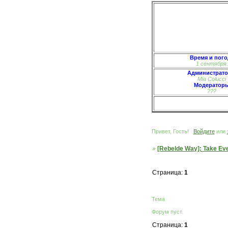
Время и пого
1 сентября.
Администрат
Mia Colucci
Модератор
???
Привет, Гость!
Войдите
или
»
[Rebelde Way]: Take Eve
Страница:
1
Тема
Форум пуст.
Страница:
1